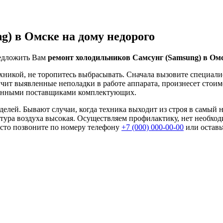
g) в Омске на дому недорого
едложить Вам
ремонт холодильников Самсунг (Samsung) в Омс
хникой, не торопитесь выбрасывать. Сначала вызовите специали
учит выявленные неполадки в работе аппарата, произнесет стоим
ренными поставщиками комплектующих.
лей. Бывают случаи, когда техника выходит из строя в самый 
ратура воздуха высокая. Осуществляем профилактику, нет необх
осто позвоните по номеру телефону
+7 (000) 000-00-00
или оставьт