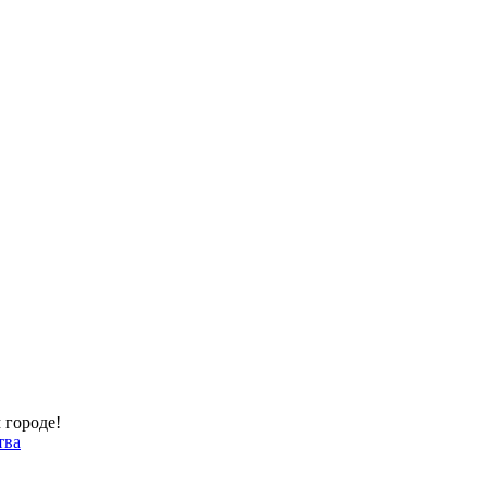
 городе!
тва