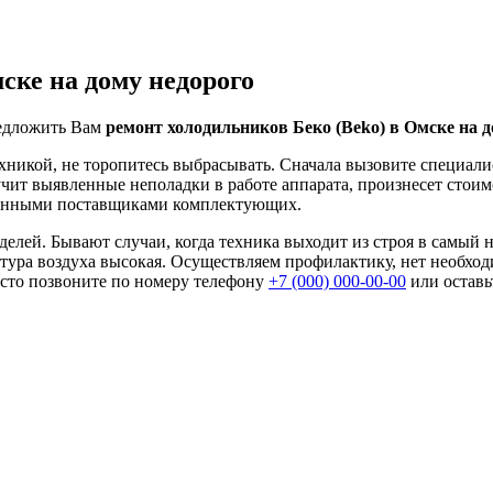
ске на дому недорого
едложить Вам
ремонт холодильников Беко (Beko) в Омске на д
хникой, не торопитесь выбрасывать. Сначала вызовите специали
учит выявленные неполадки в работе аппарата, произнесет стоим
ренными поставщиками комплектующих.
лей. Бывают случаи, когда техника выходит из строя в самый 
ратура воздуха высокая. Осуществляем профилактику, нет необх
осто позвоните по номеру телефону
+7 (000) 000-00-00
или оставьт