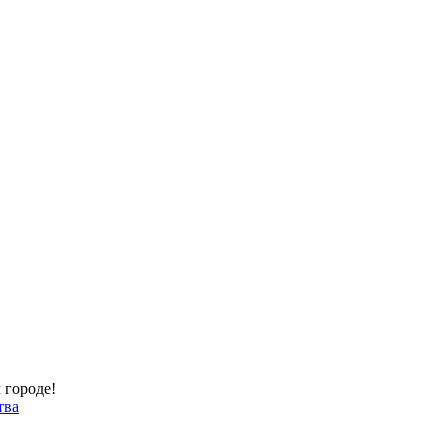
 городе!
тва